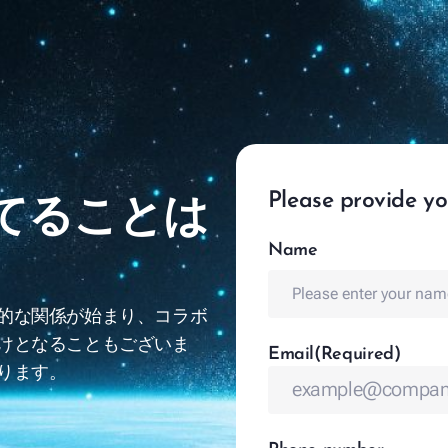
Fusi
リューショ
マネジメントとサービス
ラムとプロジェクト実現ソリューション
Please provide yo
てることは
マネジメントと検証
Name
(Required)
Name
チェンジマネジメント
lligent Enterprises
的な関係が始まり、コラボ
けとなることもございま
Email
(Required)
ります。