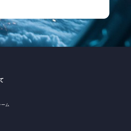
Fusionコールドチェー
ンマネジメントソリ
ューション | CCMS
て
チーム