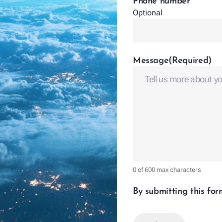
Phone number
Optional
Message
(Required)
0 of 600 max characters
By submitting this fo