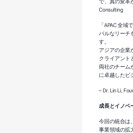
で、真の変革
Consulting
「APAC 全
バルなリーチ
す。
アジアの企業が
クライアント
両社のチーム
に卓越したビ
– Dr. Lin Li, F
成長とイノベ
今回の統合は、
事業領域の拡