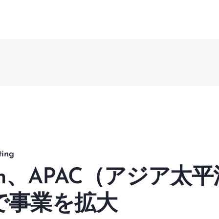
Fusi
リューショ
マネジメントとサービス
ラムとプロジェクト実現ソリューション
マネジメントと検証
チェンジマネジメント
lligent Enterprises
ting
ion、APAC（アジア太
で事業を拡大