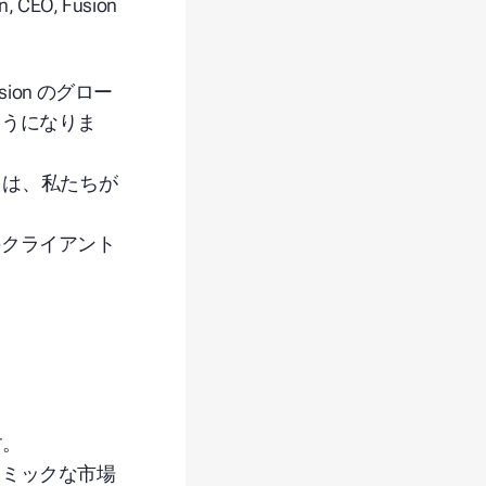
n, CEO, Fusion
ion のグロー
ようになりま
クは、私たちが
のクライアント
す。
ナミックな市場