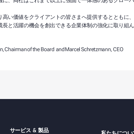
機に、両社はこれまで以上に強固で一体感のあるグロー
。
り高い価値をクライアントの皆さまへ提供するとともに
成長と活躍の機会を創出できる企業体制の強化に取り組
in,
Chairman
of the
Board and
Marcel Schretzmann, CEO
サービス & 製品
私たちについ