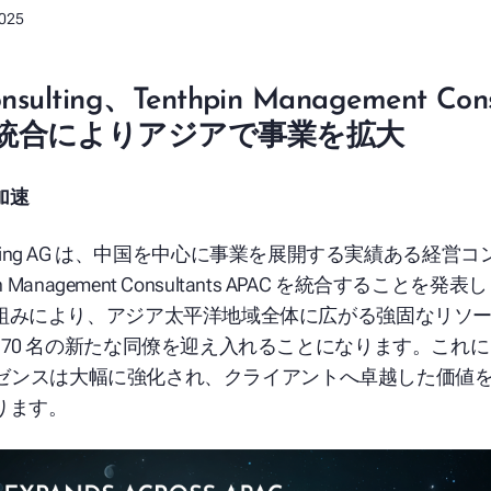
2025
nsulting、Tenthpin
Management Cons
統合によりアジアで事業を拡大
加速
ting AG
は、中国を中心に事業を展開する実績ある経営コ
n
Management Consultants APAC を統合することを
組みにより、アジア太平洋地域全体に広がる強固なリソ
70
名の新たな同僚を迎え入れることになります。これに
ゼンスは大幅に強化され、クライアントへ卓越した価値
ります
。