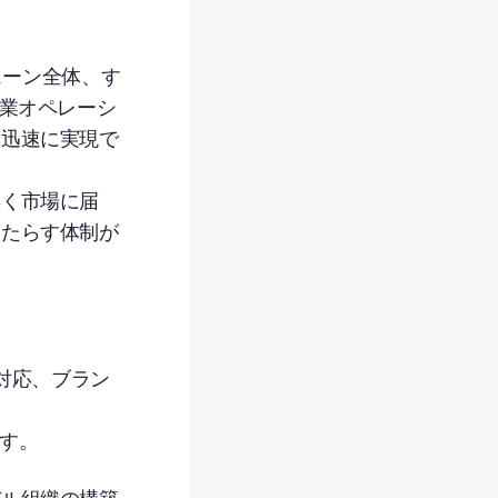
ェーン全体、す
商業オペレーシ
り迅速に実現で
早く市場に届
もたらす体制が
アント対応、ブラン
す
。