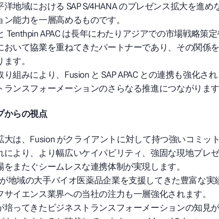
地域における SAP S/4HANA のプレゼンス拡大を進めなが
ョン能力を一層高めるものです。
n と Tenthpin APAC は長年にわたりアジアでの市場戦略
において協業を重ねてきたパートナーであり、その関係
ります。
組みにより、Fusion と SAP APAC との連携も強化
トランスフォーメーションのさらなる推進につながりま
プからの視点
大は、Fusion がクライアントに対して持つ強いコミッ
れにより、より幅広いケイパビリティ、強固な現地プレ
場をまたぐシームレスな連携体制が実現します。
が地域の大手バイオ医薬品企業を支援してきた豊富な実
フサイエンス業界への当社の注力も一層強化されます
。
が培ってきたビジネストランスフォーメーションの知見