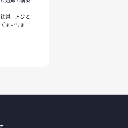
バル組織の構築
、社員一人ひと
んでまいりま
Fusionコールドチェー
ンマネジメントソリ
ューション | CCMS
て