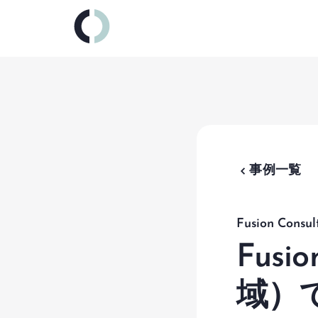
データ
プログ
テスト
chevron_backward
事例一覧
組織の
SAP Inte
Fusion Consul
Fus
域）