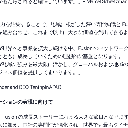
がもたらされると確信しています。」
– Marcel Schretzman
域で力を結集することで、地域に根ざした深い専門知識と Fus
を組み合わせ、これまで以上に大きな価値を創出できる
世界へと事業を拡大し続ける中、Fusion のネットワー
とともに成長していくための理想的な基盤となります。
が地域の強みを最大限に活かし、グローバルおよび地域
ジネス価値を提供してまいります。」
ounder and CEO, Tenthpin APAC
ーション
の実現に向けて
Fusion の成長ストーリーにおける大きな節目となりま
大に加え、両社の専門性が強化され、世界でも最もダイ