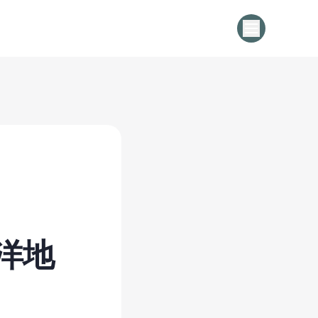
onコールドチェーンマネジメントソ
ン | CCMS
平洋地